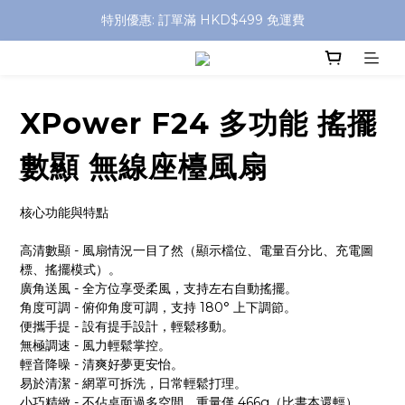
特別優惠: 訂單滿 HKD$499 免運費
特別優惠: 訂單滿 HKD$499 免運費
門店自取 任何消費免運費
特別優惠: 訂單滿 HKD$499 免運費
XPower F24 多功能 搖擺
數顯 無線座檯風扇
核心功能與特點
高清數顯 - 風扇情況一目了然（顯示檔位、電量百分比、充電圖
標、搖擺模式）。
廣角送風 - 全方位享受柔風，支持左右自動搖擺。
角度可調 - 俯仰角度可調，支持 180° 上下調節。
便攜手提 - 設有提手設計，輕鬆移動。
無極調速 - 風力輕鬆掌控。
輕音降噪 - 清爽好夢更安怡。
易於清潔 - 網罩可拆洗，日常輕鬆打理。
小巧精緻 - 不佔桌面過多空間，重量僅 466g（比書本還輕）。