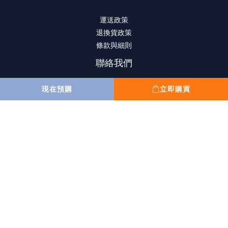
運送政策
退換貨政策
條款與細則
聯絡我們
現在預購
立即購買
(852) 2807-8156
10:00 am to 6:00 pm
星期一至星期五
(星期六,日,公眾假期休息)
sales@wahfung.com.hk