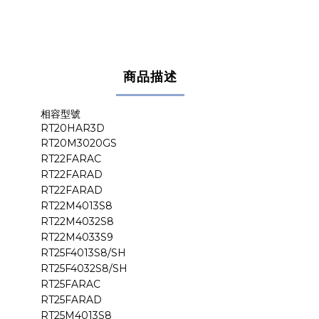
商品描述
相容型號
RT20HAR3D
RT20M3020GS
RT22FARAC
RT22FARAD
RT22FARAD
RT22M4013S8
RT22M4032S8
RT22M4033S9
RT25F4013S8/SH
RT25F4032S8/SH
RT25FARAC
RT25FARAD
RT25M4013S8