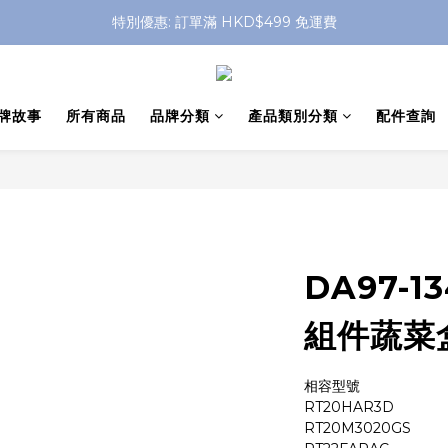
特別優惠: 訂單滿 HKD$499 免運費
特別優惠: 訂單滿 HKD$499 免運費
門店自取 任何消費免運費
特別優惠: 訂單滿 HKD$499 免運費
牌故事
所有商品
品牌分類
產品類別分類
配件查詢
DA97-1
組件蔬菜盒
相容型號 
RT20HAR3D
RT20M3020GS