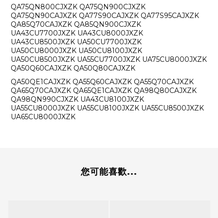
QA75QN800CJXZK QA75QN900CJXZK
QA75QN90CAJXZK QA77S90CAJXZK QA77S95CAJXZK
QA85Q70CAJXZK QA85QN900CJXZK
UA43CU7700JXZK UA43CU8000JXZK
UA43CU8500JXZK UA50CU7700JXZK
UA50CU8000JXZK UA50CU8100JXZK
UA50CU8500JXZK UA55CU7700JXZK UA75CU8000JXZK
QA50Q60CAJXZK QA50Q80CAJXZK
QA50QE1CAJXZK QA55Q60CAJXZK QA55Q70CAJXZK
QA65Q70CAJXZK QA65QE1CAJXZK QA98Q80CAJXZK
QA98QN990CJXZK UA43CU8100JXZK
UA55CU8000JXZK UA55CU8100JXZK UA55CU8500JXZK
UA65CU8000JXZK
您可能喜歡...