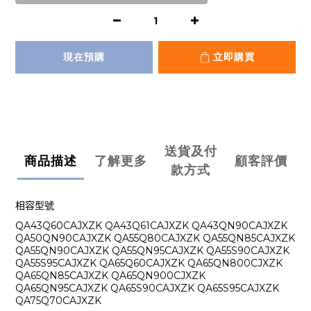
現在預購
立即購買
送貨及付
商品描述
了解更多
顧客評價
款方式
相容型號
QA43Q60CAJXZK QA43Q61CAJXZK QA43QN90CAJXZK
QA50QN90CAJXZK QA55Q80CAJXZK QA55QN85CAJXZK
QA55QN90CAJXZK QA55QN95CAJXZK QA55S90CAJXZK
QA55S95CAJXZK QA65Q60CAJXZK QA65QN800CJXZK
QA65QN85CAJXZK QA65QN900CJXZK
QA65QN95CAJXZK QA65S90CAJXZK QA65S95CAJXZK
QA75Q70CAJXZK