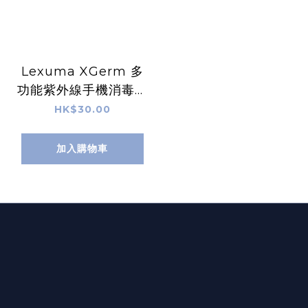
Lexuma XGerm 多
功能紫外線手機消毒器
(型號: XGM-M180) -
HK$30.00
慈善銷售支援非政府組
織
加入購物車